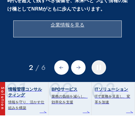
時代を超えて残すべき価値を、未来へとつなぐ
情報の架
け橋としてNRMがともに歩んでまいります。
企業情報を見る
3
/
6
01
02
03
情報管理コンサル
BPOサービス
ITソリューション
Solution
ティング
業務の負担を減らし、
ITで業務を見直し、変
情報を守り、活かす仕
効率化を支援
革を加速
組みを構築