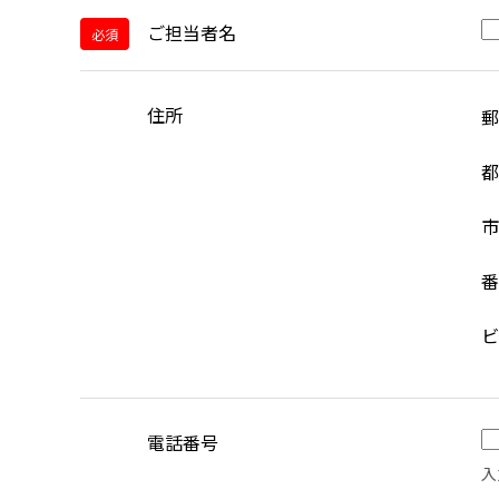
ご担当者名
必須
住所
郵
都
市
番
ビ
電話番号
入